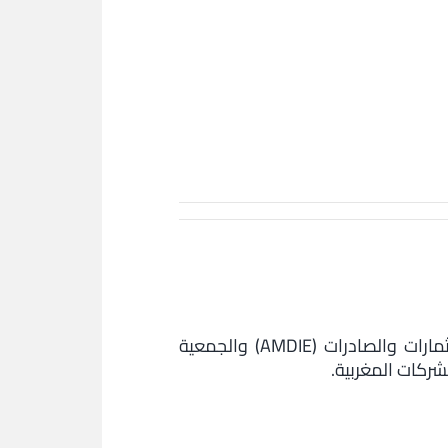
يهدف برنامج "Go-To-Market" بشراكة مع وزارة الاقتصاد والمالية والوكالة المغربية لتنمية الاستثمارات والصادرات (AMDIE) والجمعية