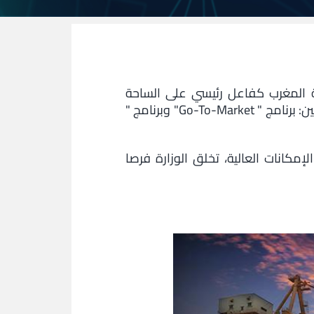
نة المغرب كفاعل رئيسي على الساحة
العالمية وتشجيع توسع المقاولات على الصعيد الدولي، أطلقت وزارة الصناعة والتجارة مبادرتين رئيسيتين: برنامج " Go-To-Market" وبرنامج "
كانات العالية، تخلق الوزارة فرصا