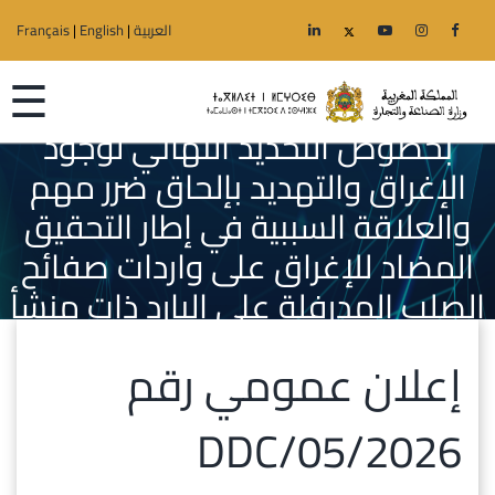
العربية
|
English
|
Français
☰
إعلان عمومي رقم DDC/05/2026
بخصوص التحديد النهائي لوجود
الإغراق والتهديد بإلحاق ضرر مهم
والعلاقة السببية في إطار التحقيق
الرئيسية
المضاد للإغراق على واردات صفائح
الوزارة
الصلب المدرفلة على البارد ذات منشأ
مصر
قطاعات
إعلان عمومي رقم
الجهوية
DDC/05/2026
خدمات
إعلانات