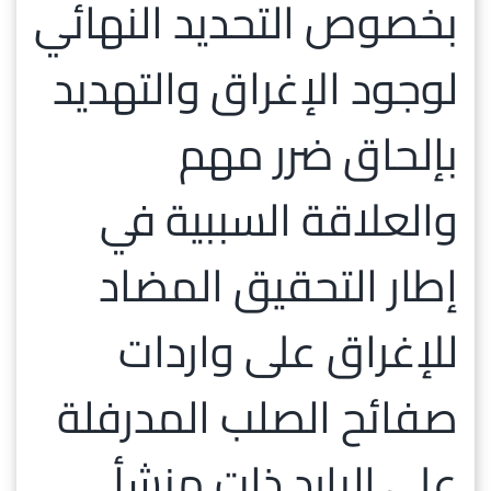
بخصوص التحديد النهائي
و
اشعارات
لوجود الإغراق والتهديد
مركز
بإلحاق ضرر مهم
الإعلام
الإتصال
والعلاقة السببية في
إطار التحقيق المضاد
للإغراق على واردات
صفائح الصلب المدرفلة
على البارد ذات منشأ