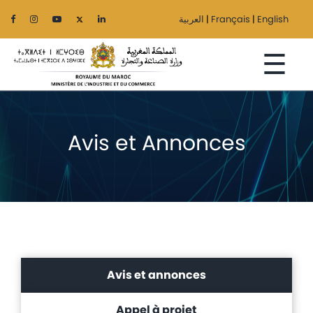
العربية
|
Français
|
English
☰
Avis et Annonces
Accueil
Le
Ministère
Secteurs
Régionalisation
Avis et annonces
Services
Appel à projet