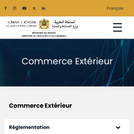
Français
☰
Commerce Extérieur
Accueil
Le
Ministère
Secteurs
Commerce Extérieur
Régionalisation
Menu
Services
Réglementation