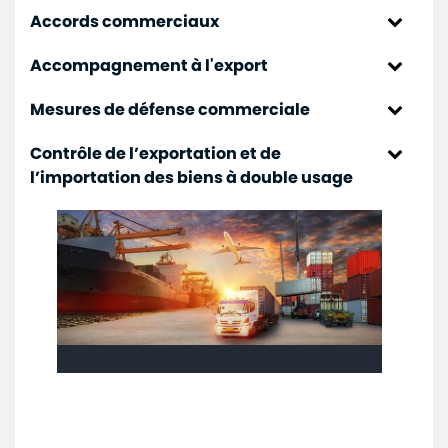
Lois sur le commerce extérieur
Commerce
Accords commerciaux
Avis
Décrets
Extérieur
et
Accords de libre-échange
Accompagnement à l'export
Arrêtés
annonces
UE
Primo-Exportateurs
Autres régelementations
Mesures de défense commerciale
USA
Médiaroom
Entreprises retenues
Présentation
Turquie
Contrôle de l’exportation et de
Contact
Contact
Références juridiques et textes
l’importation des biens à double usage
Royaume-Uni
Avis publics et nouvelles
Réglementation
Pays arabes
FAQ
Ressources
AELE
Glossaire
Zone de Libre Echange Continentale Africaine
(ZLECAF)
Autres types d'accords
Initiative Royale en faveur des PMA d’Afrique
Conventions commerciales et tarifaires
Accord NPF