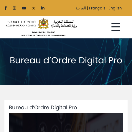
العربية
|
Français
|
English
☰
Bureau d’Ordre Digital Pro
Accueil
Le
Ministère
Secteurs
Bureau d’Ordre Digital Pro
Régionalisation
Services