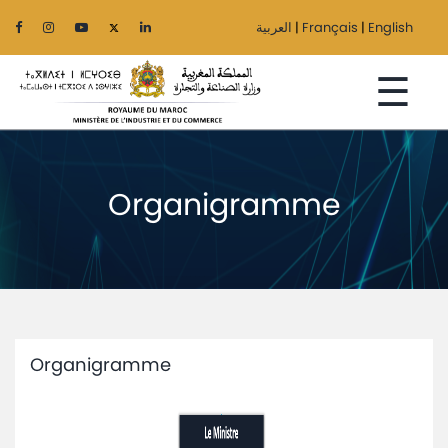
العربية
|
Français
|
English
☰
Organigramme
Accueil
Le
Ministère
Secteurs
Organigramme
Régionalisation
Services