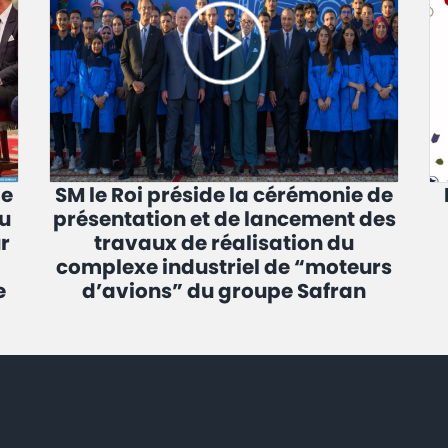
de
SM le Roi préside la cérémonie de
u
présentation et de lancement des
r
travaux de réalisation du
complexe industriel de “moteurs
e
d’avions” du groupe Safran