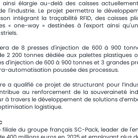
insi élargie au-delà des caisses actuellemen
 de l'industrie. Le projet permettra le développ
n intégrant la traçabilité RFID, des caisses plia
ues « one-way » destinées à l'export ainsi qu'u
triels.
era de 8 presses d'injection de 600 à 900 tonne
e 2 200 tonnes dédiée aux palettes plastiques o
ses d'injection de 600 à 900 tonnes et 3 grandes p
ra-automatisation poussée des processus.
re a qualifié ce projet de structurant pour l’ind
contribue au renforcement de la souveraineté in
à travers le développement de solutions d’embal
l’optimisation logistique.
c
filiale du groupe français SC-Pack, leader de l'e
s de 400 millions euros en 2025 et employant plus 