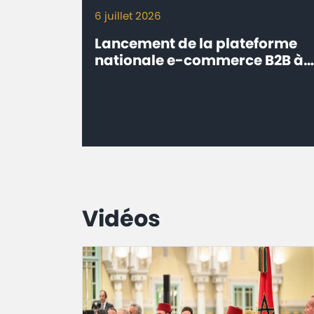
6 juillet 2026
Lancement de la plateforme
nationale e-commerce B2B à
l’export ‘’eTrade.ma’’ -
Connecter les entreprises
marocaines aux marchés
internationaux
Vidéos