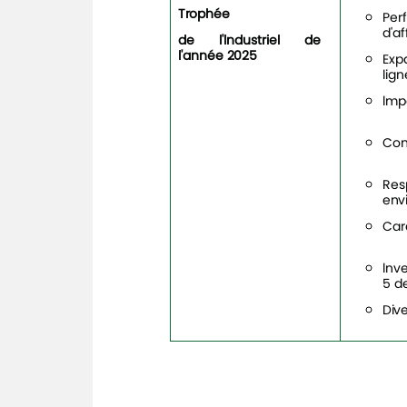
Trophée
Per
d'af
de
l'lndustriel de
l'année
2025
Exp
lig
lmp
Con
Res
env
Car
lnv
5 d
Dive