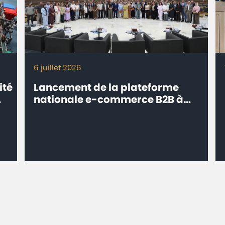
6 juillet 2026
ité
Lancement de la plateforme
nationale e-commerce B2B à
l’export ‘’eTrade.ma’’ -
Connecter les entreprises
marocaines aux marchés
internationaux