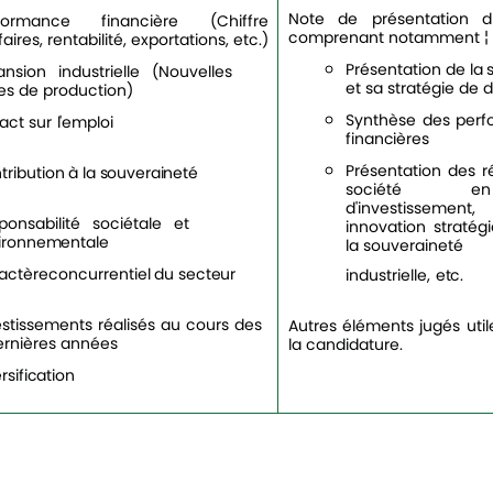
Note de présentation du
formance financière (Chiffre
comprenant notamment ¦
faires, rentabilité, exportations, etc.)
Présentation
de
la
ansion
industrielle
(Nouvelles
et sa stratégie de
nes de production)
Synthèse des per
act
sur
l'emploi
financières
Présentation des ré
tribution
à
la
souveraineté
société e
d'investisseme
ponsabilité sociétale et
innovation stratég
ironnementale
la souveraineté
actèreconcurrentiel
du
secteur
industrielle,
etc.
estissements réalisés au cours des
Autres éléments jugés uti
ernières années
la candidature.
rsification