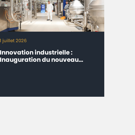
1 juillet 2026
Innovation industrielle :
Inauguration du nouveau
procédé de fabrication Milk-Co
de Centrale Danone à Fkih Ben
Salah