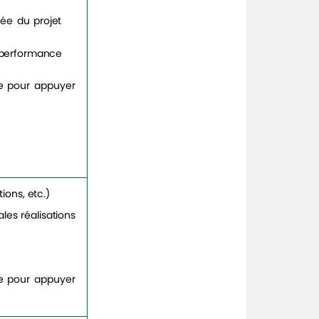
lée
du
projet
performance
le pour appuyer
tions,
etc.)
ales
réalisations
le pour appuyer