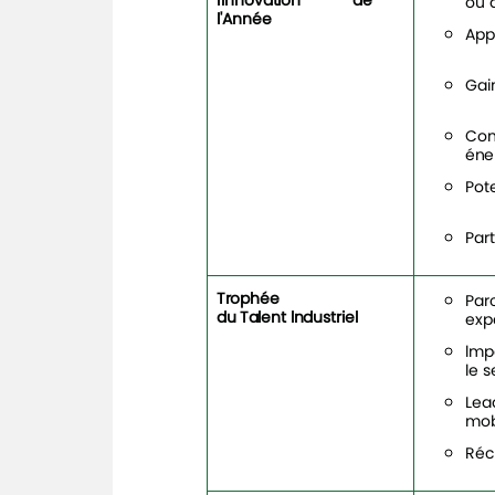
l'lnnovation
de
ou 
l'Année
App
Gai
Con
éne
Pote
Part
Trophée
Par
du
Talent lndustriel
expé
lmpa
le s
Lea
mobi
Réc