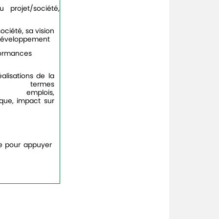
 projet/société,
société,
sa
vision
 développement
formances
alisations de la
n termes
nt, emplois,
ique, impact sur
le pour appuyer