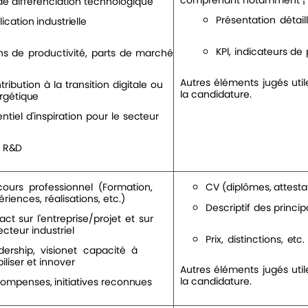
comprenant notamment ¦
de différenciation technologique
Présentation
détail
lication
industrielle
KPl,
indicateurs
de
ns
de
productivité,
parts
de
marché
Autres éléments jugés uti
tribution
à
la
transition
digitale
ou
la candidature.
rgétique
ntiel
d'inspiration
pour
le
secteur
R&D
CV
(diplômes,
attesta
cours professionnel (Formation,
riences, réalisations, etc.)
Descriptif
des
princip
ct sur l'entreprise/projet et sur
ecteur industriel
Prix,
distinctions,
etc.
dership,
visionet
capacité
à
liser et innover
Autres éléments jugés uti
la candidature.
ompenses,
initiatives
reconnues