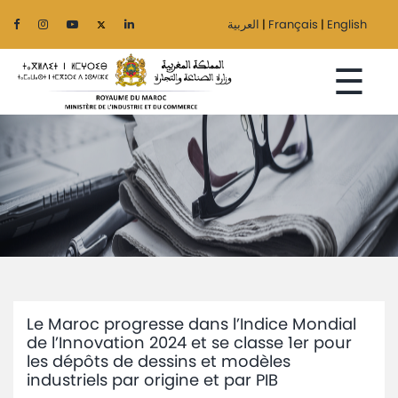
العربية
|
Français
|
English
☰
Accueil
Le
Ministère
Secteurs
Le Maroc progresse dans l’Indice Mondial
Régionalisation
de l’Innovation 2024 et se classe 1er pour
les dépôts de dessins et modèles
Services
industriels par origine et par PIB