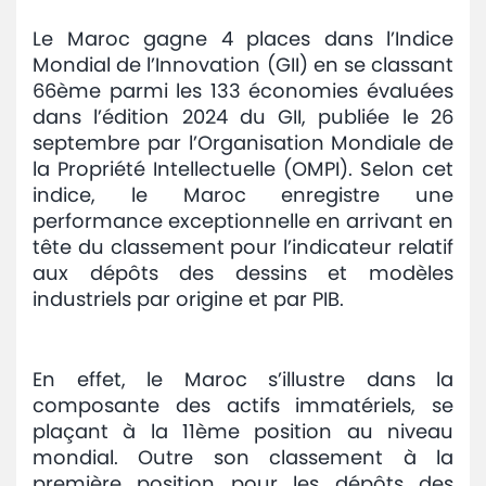
Avis
Le Maroc gagne 4 places dans l’Indice
et
Mondial de l’Innovation (GII) en se classant
annonces
66ème parmi les 133 économies évaluées
dans l’édition 2024 du GII, publiée le 26
Médiaroom
septembre par l’Organisation Mondiale de
la Propriété Intellectuelle (OMPI). Selon cet
Contact
indice, le Maroc enregistre une
performance exceptionnelle en arrivant en
tête du classement pour l’indicateur relatif
aux dépôts des dessins et modèles
industriels par origine et par PIB.
En effet, le Maroc s’illustre dans la
composante des actifs immatériels, se
plaçant à la 11ème position au niveau
mondial. Outre son classement à la
première position pour les dépôts des