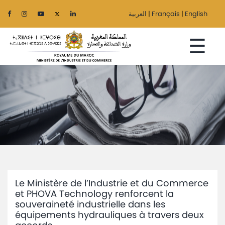
العربية
|
Français
|
English
☰
Accueil
Le
Ministère
Secteurs
Le Ministère de l’Industrie et du Commerce
Régionalisation
et PHOVA Technology renforcent la
souveraineté industrielle dans les
Services
équipements hydrauliques à travers deux