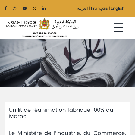
العربية
|
Français
|
English
☰
Accueil
Le
Ministère
Secteurs
Un lit de réanimation fabriqué 100% au
Régionalisation
Maroc
Services
Le Ministère de l’Industrie, du Commerce,