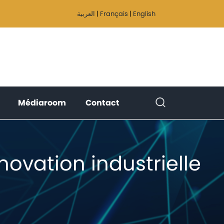
العربية
|
Français
|
English
(current)
(current)
(current)
Médiaroom
Contact
novation industrielle