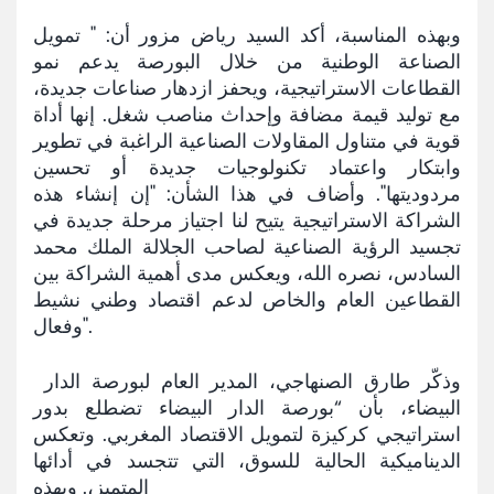
وبهذه المناسبة، أكد السيد رياض مزور أن: " تمويل
الصناعة الوطنية من خلال البورصة يدعم نمو
القطاعات الاستراتيجية، ويحفز ازدهار صناعات جديدة،
مع توليد قيمة مضافة وإحداث مناصب شغل. إنها أداة
قوية في متناول المقاولات الصناعية الراغبة في تطوير
وابتكار واعتماد تكنولوجيات جديدة أو تحسين
مردوديتها". وأضاف في هذا الشأن: "إن إنشاء هذه
الشراكة الاستراتيجية يتيح لنا اجتياز مرحلة جديدة في
تجسيد الرؤية الصناعية لصاحب الجلالة الملك محمد
السادس، نصره الله، ويعكس مدى أهمية الشراكة بين
القطاعين العام والخاص لدعم اقتصاد وطني نشيط
وفعال".
وذكّر طارق الصنهاجي، المدير العام لبورصة الدار
البيضاء، بأن “بورصة الدار البيضاء تضطلع بدور
استراتيجي كركيزة لتمويل الاقتصاد المغربي. وتعكس
الديناميكية الحالية للسوق، التي تتجسد في أدائها
المتميز،. وبهذه