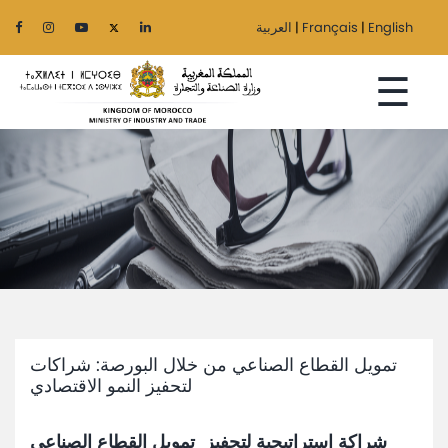
English
|
Français
|
العربية
☰
Home
The
Ministry
Sectors
تمويل القطاع الصناعي من خلال البورصة: شراكات
Regionalization
لتحفيز النمو الاقتصادي
Services
شراكة استراتيجية لتحفيز تمويل القطاع الصناعي