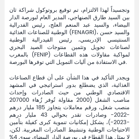
وتجسيداً لهذا الالتزام، تم توقيع بروتوكول شراكة ثان
بين السيد طارق الصنهاجي، المدير العام لبورصة الدار
البيضاء، والسيد عبد المنعم العلج، رئيس الفدرالية
الوطنية للصناعات الغذائية (FENAGRI)، والسيد حسن
السنتيسي الإدريسي، رئيس الفيدرالية الوطنية
لصناعات تحويل وتثمين منتوجات الصيد البحري
بالمغرب (FENIP) لمواكبة مقاولات هذه القطاعات
في الاستفادة من آليات التمويل التي توفرها البورصة.
ويجدر التأكيد في هذا الشأن على أن قطاع الصناعات
الغذائية، الذي يضطلع بدور استراتيجي في المشهد
الاقتصادي الوطني من حيث الصادرات وإحداث
مناصب الشغل (2000 مقاولة تُوفر زُهاء 207000
منصب شغل، ورقم معاملات يتجاوز 185 مليار درهم
-2022- وصادرات تقدر بحوالي 43 مليار درهم
-2023-)، يشكل إمكانيات تنموية كبرى كفيلة بتأمين
الاحتياجات الوطنية وتنشيط الصادرات المغربية. لكن،
لا يمثل هذا القطاع في بورصة الدار البيضاء، سوى 4%