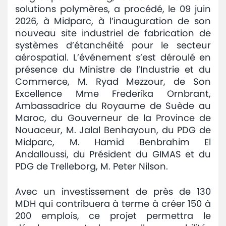
solutions polymères, a procédé, le 09 juin
Avis
2026, à Midparc, à l’inauguration de son
et
nouveau site industriel de fabrication de
annonces
systèmes d’étanchéité pour le secteur
aérospatial. L’événement s’est déroulé en
Médiaroom
présence du Ministre de l’Industrie et du
Commerce, M. Ryad Mezzour, de Son
Contact
Excellence Mme Frederika Ornbrant,
Ambassadrice du Royaume de Suède au
Maroc, du Gouverneur de la Province de
Nouaceur, M. Jalal Benhayoun, du PDG de
Midparc, M. Hamid Benbrahim El
Andalloussi, du Président du GIMAS et du
PDG de Trelleborg, M. Peter Nilson.
Avec un investissement de près de 130
MDH qui contribuera à terme à créer 150 à
200 emplois, ce projet permettra le