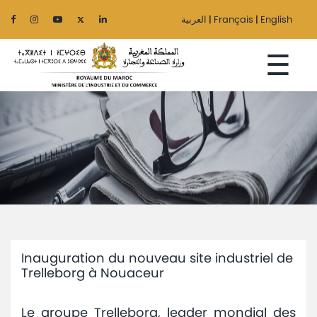
العربية
|
Français
|
English
☰
Accueil
Le
Ministère
Secteurs
Inauguration du nouveau site industriel de
Régionalisation
Trelleborg à Nouaceur
Services
Le groupe Trelleborg, leader mondial des