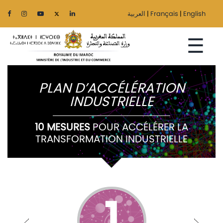
العربية
|
Français
|
English
☰
PLAN D’ACCÉLÉRATION
INDUSTRIELLE
Accueil
10 MESURES
POUR ACCÉLÉRER LA
Le
TRANSFORMATION INDUSTRIELLE
Ministère
Secteurs
Régionalisation
1
Services