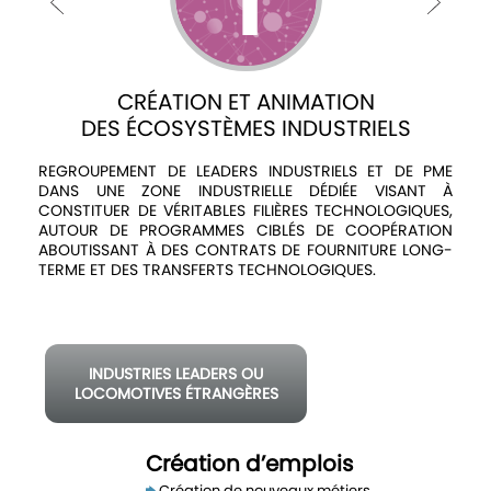
Avis
et
annonces
CRÉATION ET ANIMATION
DES ÉCOSYSTÈMES INDUSTRIELS
L
Médiaroom
REGROUPEMENT DE LEADERS INDUSTRIELS ET DE PME
Contact
DANS UNE ZONE INDUSTRIELLE DÉDIÉE VISANT À
CONSTITUER DE VÉRITABLES FILIÈRES TECHNOLOGIQUES,
AUTOUR DE PROGRAMMES CIBLÉS DE COOPÉRATION
ABOUTISSANT À DES CONTRATS DE FOURNITURE LONG-
TERME ET DES TRANSFERTS TECHNOLOGIQUES.
O
INDUSTRIES LEADERS OU
LOCOMOTIVES ÉTRANGÈRES
1
Création d’emplois
emploi
Création de nouveaux métiers