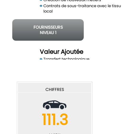
Contrats de sous-traitance avec le tissu
local
FOURNISSEURS
NIVEAU 1
2 à 3
emplois
Valeur Ajoutée
Transfert technologique
Mise à niveau de la qualité des produits
FOURNISSEURS
NIVEAU 2
5 à 10
CHIFFRES
emplois
Balance commerciale
111.3
Nouvelles locomotives exportatrices
Plus forte capacité d’exportation du tissu
existant
Développement de la substitution