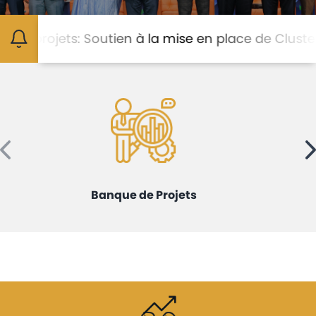
Avis
et
rojets: Soutien à la mise en place de Clusters ma
annonces
Médiaroom
Contact
Banque de Projets